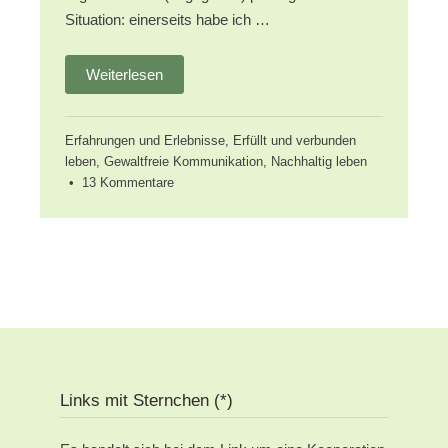
Situation: einerseits habe ich …
Weiterlesen
Erfahrungen und Erlebnisse
,
Erfüllt und verbunden
leben
,
Gewaltfreie Kommunikation
,
Nachhaltig leben
zu
•
13 Kommentare
Auszeit
nehmen
–
nachhaltig
mit
mir
selbst
umgehen
Links mit Sternchen (*)