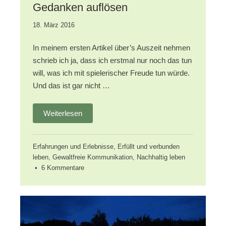
Gedanken auflösen
27.
18. März 2016
September
2020
In meinem ersten Artikel über’s Auszeit nehmen
schrieb ich ja, dass ich erstmal nur noch das tun
will, was ich mit spielerischer Freude tun würde.
Und das ist gar nicht …
Weiterlesen
Erfahrungen und Erlebnisse
,
Erfüllt und verbunden
leben
,
Gewaltfreie Kommunikation
,
Nachhaltig leben
zu
•
6 Kommentare
Auszeit
nehmen
–
„ich
muss“-