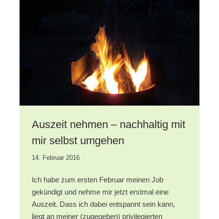
Gedanken
auflösen
Auszeit nehmen – nachhaltig mit
mir selbst umgehen
28.
14. Februar 2016
September
2020
Ich habe zum ersten Februar meinen Job
gekündigt und nehme mir jetzt erstmal eine
Auszeit. Dass ich dabei entspannt sein kann,
liegt an meiner (zugegeben) privilegierten