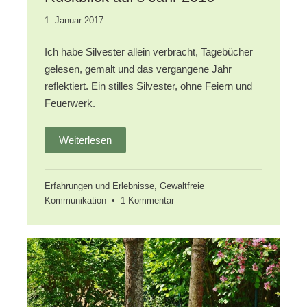
29.
1. Januar 2017
Oktober
2019
Ich habe Silvester allein verbracht, Tagebücher
gelesen, gemalt und das vergangene Jahr
reflektiert. Ein stilles Silvester, ohne Feiern und
Feuerwerk.
Weiterlesen
Erfahrungen und Erlebnisse
,
Gewaltfreie
zu
Kommunikation
•
1 Kommentar
Silvester
allein
zu
Haus
–
Rückblick
auf’s