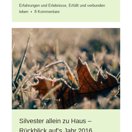
Erfahrungen und Erlebnisse
,
Erfüllt und verbunden
zu
leben
•
8 Kommentare
1
Jahr
Auszeit
–
Erfahrungen,
die
ich
teilen
möchte
Silvester allein zu Haus –
Rückblick auf’s Jahr 2016