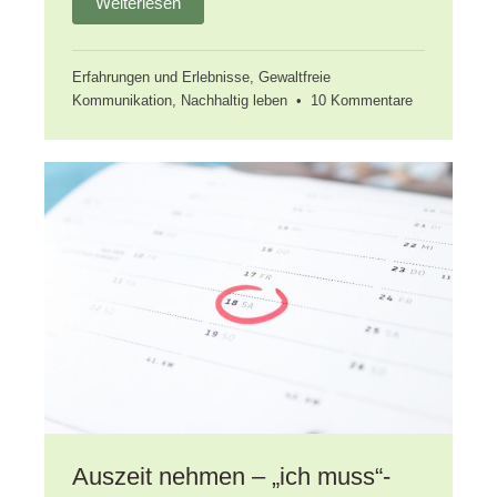
Weiterlesen
Erfahrungen und Erlebnisse
,
Gewaltfreie
zu
Kommunikation
,
Nachhaltig leben
•
10 Kommentare
Auszeit
nehmen:
Zwischensta
nach
4
Monaten
Auszeit nehmen – „ich muss“-