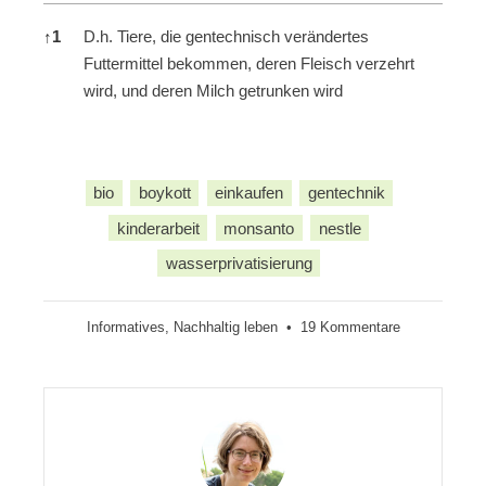
Fußnoten
↑
1
D.h. Tiere, die gentechnisch verändertes
Futtermittel bekommen, deren Fleisch verzehrt
wird, und deren Milch getrunken wird
bio
boykott
einkaufen
gentechnik
kinderarbeit
monsanto
nestle
wasserprivatisierung
zu
Informatives
,
Nachhaltig leben
•
19 Kommentare
Monsanto,
Nestlé
und
Co.
boykottieren