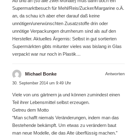
Ab und an (so alle zwei Monate) muß dann doch ein
Supermarktbesuch für Mehl/Reis/Zucker/Margarine o.Ä.
an, da schau ich aber eher darauf daß keine
unnötigen/unerwünschten Zusatzstoffe drin oder
unnötige Verpackungen drumherum sind als auf den
Hersteller. Aktuelles Ärgernis: Selbst in gut sortierten
Supermärkten gibts mitunter vieles was bislang in Glas
verpackt war nur noch in Plastik…
Michael Bonke
Antworten
30. September 2014 um 9:49 Uhr
Viele von uns gärtnern ja und können zumindest einen
Teil ihrer Lebensmittel selbst erzeugen.
Getreu dem Motto
“Man schafft niemals Veränderungen, indem man das
Bestehende bekämpft. Um etwas zu verändern baut
man neue Modelle, die das Alte überflüssig machen.”