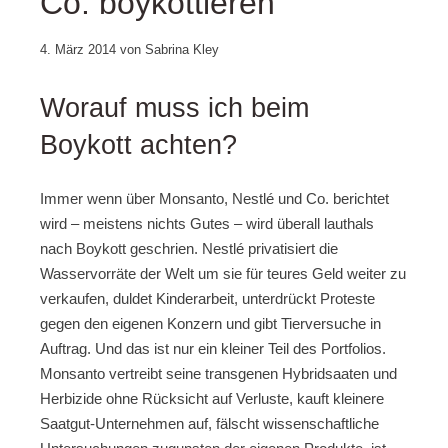
Co. boykottieren
19.
4. März 2014
von
Sabrina Kley
Oktober
2020
Worauf muss ich beim
Boykott achten?
Immer wenn über Monsanto, Nestlé und Co. berichtet
wird – meistens nichts Gutes – wird überall lauthals
nach Boykott geschrien. Nestlé privatisiert die
Wasservorräte der Welt um sie für teures Geld weiter zu
verkaufen, duldet Kinderarbeit, unterdrückt Proteste
gegen den eigenen Konzern und gibt Tierversuche in
Auftrag. Und das ist nur ein kleiner Teil des Portfolios.
Monsanto vertreibt seine transgenen Hybridsaaten und
Herbizide ohne Rücksicht auf Verluste, kauft kleinere
Saatgut-Unternehmen auf, fälscht wissenschaftliche