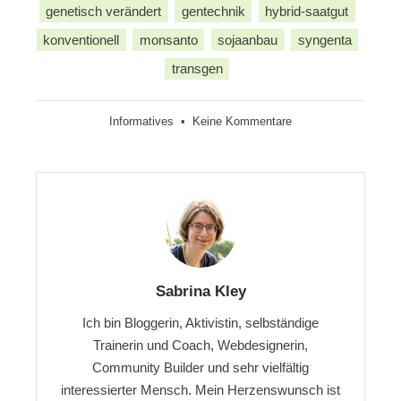
genetisch verändert
gentechnik
hybrid-saatgut
konventionell
monsanto
sojaanbau
syngenta
transgen
zu
Informatives
•
Keine Kommentare
Gentechnik
in
Deutschland
Sabrina Kley
Ich bin Bloggerin, Aktivistin, selbständige
Trainerin und Coach, Webdesignerin,
Community Builder und sehr vielfältig
interessierter Mensch. Mein Herzenswunsch ist