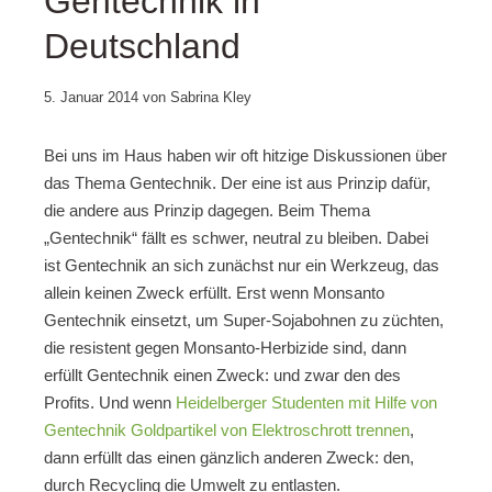
Gentechnik in
Deutschland
29.
5. Januar 2014
von
Sabrina Kley
Oktober
2017
Bei uns im Haus haben wir oft hitzige Diskussionen über
das Thema Gentechnik. Der eine ist aus Prinzip dafür,
die andere aus Prinzip dagegen. Beim Thema
„Gentechnik“ fällt es schwer, neutral zu bleiben. Dabei
ist Gentechnik an sich zunächst nur ein Werkzeug, das
allein keinen Zweck erfüllt. Erst wenn Monsanto
Gentechnik einsetzt, um Super-Sojabohnen zu züchten,
die resistent gegen Monsanto-Herbizide sind, dann
erfüllt Gentechnik einen Zweck: und zwar den des
Profits. Und wenn
Heidelberger Studenten mit Hilfe von
Gentechnik Goldpartikel von Elektroschrott trennen
,
dann erfüllt das einen gänzlich anderen Zweck: den,
durch Recycling die Umwelt zu entlasten.